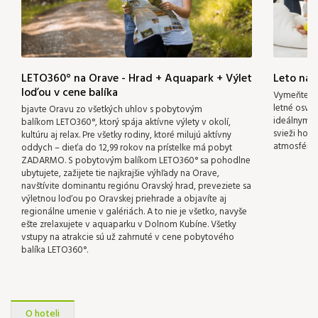
110 €
LETO360° na Orave - Hrad + Aquapark + Výlet
Leto na 
loďou v cene balíka
Vymeňte ru
letné osvie
bjavte Oravu zo všetkých uhlov s pobytovým
ideálnym m
balíkom LETO360°, ktorý spája aktívne výlety v okolí,
svieži hor
kultúru aj relax. Pre všetky rodiny, ktoré milujú aktívny
atmosféru
oddych – dieťa do 12,99 rokov na prístelke má pobyt
ZADARMO. S pobytovým balíkom LETO360° sa pohodlne
ubytujete, zažijete tie najkrajšie výhľady na Orave,
navštívite dominantu regiónu Oravský hrad, preveziete sa
výletnou loďou po Oravskej priehrade a objavíte aj
regionálne umenie v galériách. A to nie je všetko, navyše
ešte zrelaxujete v aquaparku v Dolnom Kubíne. Všetky
vstupy na atrakcie sú už zahrnuté v cene pobytového
balíka LETO360°.
O hoteli