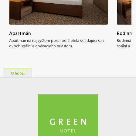
110 €
Apartmán
Rodinná 
Apartmán na najvyššom poschodí hotela skladajúci sa z
Rodinná iz
dvoch spální a obývacieho priestoru.
spální a 2 k
O hoteli